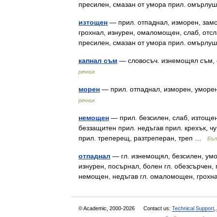
пресилен, смазан от умора прил. омърлуш
изтощен
— прил. отпаднал, изморен, зам
грохнал, изнурен, омаломощен, слаб, отсл
пресилен, смазан от умора прил. омърлуш
капнал съм
— словосъч. изнемощял съм, 
речник
морен
— прил. отпаднал, изморен, уморе
речник
немощен
— прил. безсилен, слаб, изтоще
беззащитен прил. недъгав прил. крехък, чу
прил. треперещ, разтреперан, треп …
Бъл
отпаднал
— гл. изнемощял, безсилен, умо
изнурен, посърнал, болен гл. обезсърчен, 
немощен, недъгав гл. омаломощен, грох
© Academic, 2000-2026
Contact us:
Technical Support
,