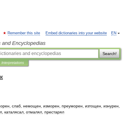
Remember this site
Embed dictionaries into your website
EN
s and Encyclopedias
Search!
Interpretations
к
морен
,
слаб
,
немощен
,
изморен
,
преуморен
,
изтощен
,
изнурен
,
л
,
каталясал
,
отмалял
,
престарял