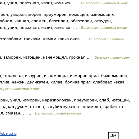
ен, унил, повехнал, изпит, измъчен …
Български синонимен речник
орен, уморен, морен, преуморен, немощен, изнемощял,
абнал, капнал, сломен, безсилен, обезсилен, отруден,
ен, унил, повехнал, изпит, измъчен …
Български синонимен речник
отслабвам, грохвам, нямам капка сила …
Български синонимен
н, заморен, изтощен, изнемощял, грохнал …
Български синонимен
н, отпаднал, изнурен, изнемощял, изморен прил. безпомощен,
плив, нежен, деликатен, хилав, болнав прил. слабоват, кекав
гарски синонимен речник
рен, унил, изморен, неразположен, преуморен, слаб, изтощен,
паднал духом, отчаян, загубил кураж гл. примрял, пребит гл.
нал, смазан,… …
Български синонимен речник
Advertising
18+