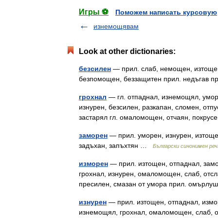
Игры ⚽
Поможем написать курсовую
изнемощявам
Look at other dictionaries:
безсилен
— прил. слаб, немощен, изтощен
безпомощен, беззащитен прил. недъгав п
грохнал
— гл. отпаднал, изнемощял, умор
изнурен, безсилен, разкапан, сломен, отпу
застарял гл. омаломощен, отчаян, покрус
заморен
— прил. уморен, изнурен, изтоще
задъхан, запъхтян …
Български синонимен реч
изморен
— прил. изтощен, отпаднал, зам
грохнал, изнурен, омаломощен, слаб, отсл
пресилен, смазан от умора прил. омърлуш
изнурен
— прил. изтощен, отпаднал, измо
изнемощял, грохнал, омаломощен, слаб, от