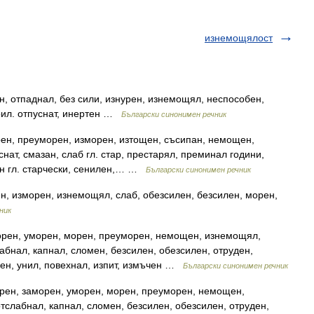
изнемощялост
, отпаднал, без сили, изнурен, изнемощял, неспособен,
рил. отпуснат, инертен …
Български синонимен речник
ен, преуморен, изморен, изтощен, съсипан, немощен,
снат, смазан, слаб гл. стар, престарял, преминал години,
ен гл. старчески, сенилен,… …
Български синонимен речник
н, изморен, изнемощял, слаб, обезсилен, безсилен, морен,
ник
орен, уморен, морен, преуморен, немощен, изнемощял,
абнал, капнал, сломен, безсилен, обезсилен, отруден,
ен, унил, повехнал, изпит, измъчен …
Български синонимен речник
рен, заморен, уморен, морен, преуморен, немощен,
слабнал, капнал, сломен, безсилен, обезсилен, отруден,