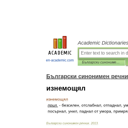
Academic Dictionarie
en-academic.com
Български синонимен речник
Български синонимен речни
изнемощял
изнемощял
прил
.
-
безсилен
,
отслабнал
,
отпаднал
,
у
посърнал
,
унил
,
паднал
от
умора
,
примря
Български
синонимен
речник
.
2013
.